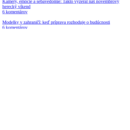
Kamery, emócie a sebavedomie: Takto vyzeral náš novembrový
herecký víkend
6 komentárov
Modelky v zahraničí: keď príprava rozhoduje o budúcnosti
6 komentárov
Kontakt
Fame.sk
Ulica Svornosti 42, Bratislava
– 4. poschodie
820 03 Bratislava
tel. č. +421 911 897 896
info@fame.management
Quatro – nákup na splátky
Nákup na splátky cez Quatro