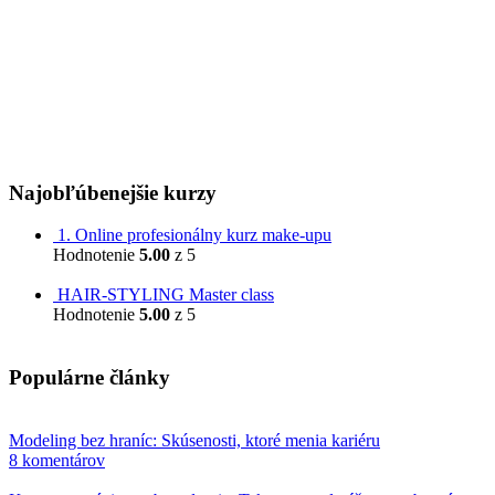
IČO: 53 248 830
DIČ: 2121332917
IČ DPH: 2121332917
Orgán dozoru (na Slovensku):
Slovenská obchodná inšpekcia
Prievozská 32
820 07 Bratislava
Najobľúbenejšie kurzy
1. Online profesionálny kurz make-upu
Hodnotenie
5.00
z 5
799,00
€
HAIR-STYLING Master class
Hodnotenie
5.00
z 5
599,00
€
Populárne články
Modeling bez hraníc: Skúsenosti, ktoré menia kariéru
8 komentárov