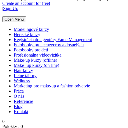
Create an account for free!
|
Sign Up
Open Menu
Modelingové kurzy
Herecké kurzy
Registrácia do agentúry Fame.Management
Fotobooky pre teenegerov a dospelých
Fotobooky pre deti
Profesionálna videovizitka
Make-up kurzy (offline)
Make- up kurzy (on-line)
Hair kurzy
Letné tábory
Wellness
Marketing pre make-up a fashion odvetvie
Práca
O nás
Referencie
Blog
Kontakt
0
Položky :
0