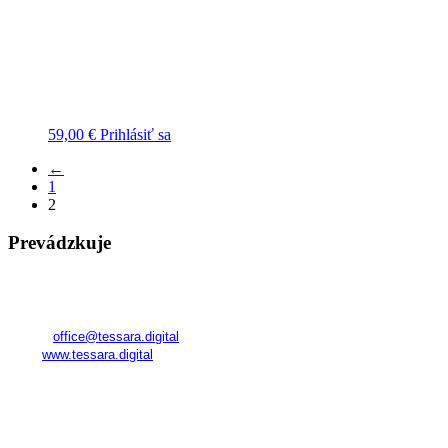
59,00
€
Prihlásiť sa
←
1
2
Prevádzkuje
TESSARA
Registered in Georgia
Company No.:
345800591
E-mail:
office@tessara.digital
Web:
www.tessara.digital
Realizátor kurzov a poskytovateľ služieb na území SR:
FAME Management World s. r. o.
Námestie SNP 23
811 01 Bratislava – Staré Mesto