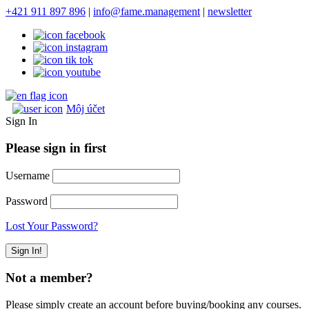
+421 911 897 896
|
info@fame.management
|
newsletter
Môj účet
Sign In
Please sign in first
Username
Password
Lost Your Password?
Not a member?
Please simply create an account before buying/booking any courses.