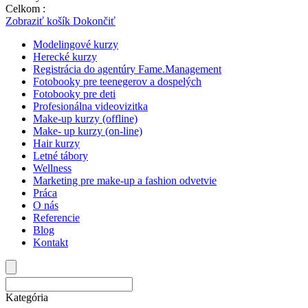
Celkom :
0,00
€
Zobraziť košík
Dokončiť
Modelingové kurzy
Herecké kurzy
Registrácia do agentúry Fame.Management
Fotobooky pre teenegerov a dospelých
Fotobooky pre deti
Profesionálna videovizitka
Make-up kurzy (offline)
Make- up kurzy (on-line)
Hair kurzy
Letné tábory
Wellness
Marketing pre make-up a fashion odvetvie
Práca
O nás
Referencie
Blog
Kontakt
Kategória