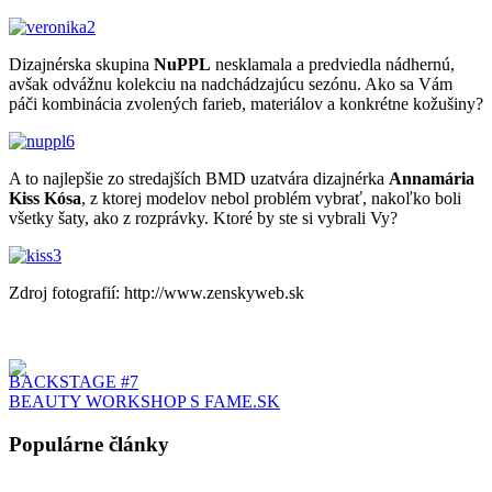
Dizajnérska skupina
NuPPL
nesklamala a predviedla nádhernú,
avšak odvážnu kolekciu na nadchádzajúcu sezónu. Ako sa Vám
páči kombinácia zvolených farieb, materiálov a konkrétne kožušiny?
A to najlepšie zo stredajších BMD uzatvára dizajnérka
Annamária
Kiss Kósa
, z ktorej modelov nebol problém vybrať, nakoľko boli
všetky šaty, ako z rozprávky. Ktoré by ste si vybrali Vy?
Zdroj fotografií: http://www.zenskyweb.sk
BACKSTAGE #7
BEAUTY WORKSHOP S FAME.SK
Populárne články