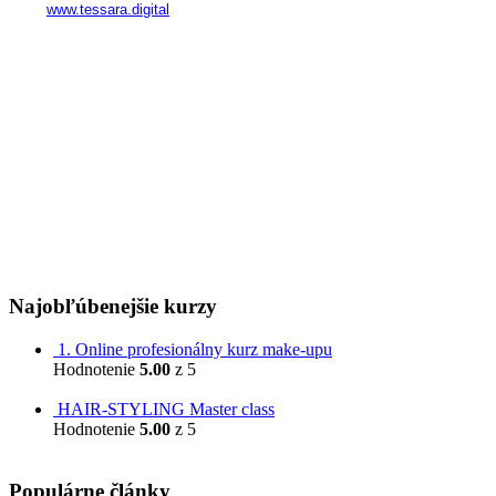
Web:
www.tessara.digital
Realizátor kurzov a poskytovateľ služieb na území SR:
FAME Management World s. r. o.
Námestie SNP 23
811 01 Bratislava – Staré Mesto
IČO: 53 248 830
DIČ: 2121332917
IČ DPH: 2121332917
Orgán dozoru (na Slovensku):
Slovenská obchodná inšpekcia
Prievozská 32
820 07 Bratislava
Najobľúbenejšie kurzy
1. Online profesionálny kurz make-upu
Hodnotenie
5.00
z 5
799,00
€
HAIR-STYLING Master class
Hodnotenie
5.00
z 5
599,00
€
Populárne články