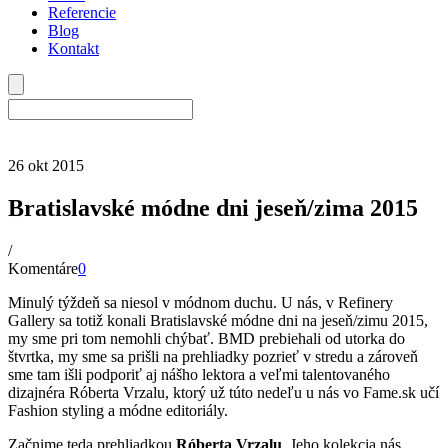
Referencie
Blog
Kontakt
26
okt
2015
Bratislavské módne dni jeseň/zima 2015
/
Komentáre
0
Minulý týždeň sa niesol v módnom duchu. U nás, v Refinery
Gallery sa totiž konali Bratislavské módne dni na jeseň/zimu 2015,
my sme pri tom nemohli chýbať. BMD prebiehali od utorka do
štvrtka, my sme sa prišli na prehliadky pozrieť v stredu a zároveň
sme tam išli podporiť aj nášho lektora a veľmi talentovaného
dizajnéra Róberta Vrzalu, ktorý už túto nedeľu u nás vo Fame.sk učí
Fashion styling a módne editoriály.
Začnime teda prehliadkou
Róberta Vrzalu
. Jeho kolekcia nás