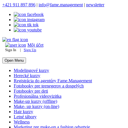
+421 911 897 896
|
info@fame.management
|
newsletter
Môj účet
Sign In
|
Sign Up
Open Menu
Modelingové kurzy
Herecké kurzy
Registrácia do agentúry Fame.Management
Fotobooky pre teenegerov a dospelých
Fotobooky pre deti
Profesionálna videovizitka
Make-up kurzy (offline)
Make- up kurzy (on-line)
Hair kurzy
Letné tábory
Wellness
Marketing pre make-up a fashion odvetvie