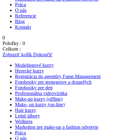
Práca
O nás
Referencie
Blog
Kontakt
0
Položky :
0
Celkom :
0,00
€
Zobraziť košík
Dokončiť
Modelingové kurzy
Herecké kurzy
Registrácia do agentúry Fame.Management
Fotobooky pre teenegerov a dospelých
Fotobooky pre deti
Profesionálna videovizitka
Make-up kurzy (offline)
Make- up kurzy (on-line)
Hair kurzy
Letné tábory
Wellness
Marketing pre make-up a fashion odvetvie
Práca
O nás