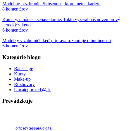
Modeling bez hraníc: Skúsenosti, ktoré menia kariéru
8 komentárov
Kamery, emócie a sebavedomie: Takto vyzeral náš novembrový
herecký víkend
6 komentárov
Modelky v zahraničí: keď príprava rozhoduje o budúcnosti
6 komentárov
Kategórie blogu
Backstage
Kurzy
Make-up
Rozhovory
Uncategorized @sk
Prevádzkuje
TESSARA
Registered in Georgia
Company No.:
345800591
E-mail:
office@tessara.digital