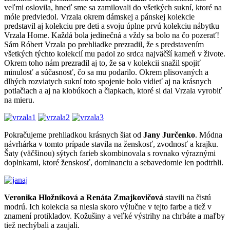
veľmi oslovila, hneď sme sa zamilovali do všetkých sukní, ktoré na
móle predviedol. Vrzala okrem dámskej a pánskej kolekcie
predstavil aj kolekciu pre deti a svoju úplne prvú kolekciu nábytku
Vrzala Home. Každá bola jedinečná a vždy sa bolo na čo pozerať!
Sám Róbert Vrzala po prehliadke prezradil, že s predstavením
všetkých týchto kolekcií mu padol zo srdca najväčší kameň v živote.
Okrem toho nám prezradil aj to, že sa v kolekcii snažil spojiť
minulosť a súčasnosť, čo sa mu podarilo. Okrem plisovaných a
dlhých rozviatych sukní toto spojenie bolo vidieť aj na krásnych
potlačiach a aj na klobúkoch a čiapkach, ktoré si dal Vrzala vyrobiť
na mieru.
Pokračujeme prehliadkou krásnych šiat od
Jany Jurčenko
. Módna
návrhárka v tomto prípade stavila na ženskosť, zvodnosť a krajku.
Šaty (väčšinou) sýtych farieb skombinovala s rovnako výraznými
doplnkami, ktoré ženskosť, dominanciu a sebavedomie len podtrhli.
Veronika Hložníková a Renáta Zmajkovičová
stavili na čistú
modrú. Ich kolekcia sa niesla skoro výlučne v tejto farbe a tiež v
znamení protikladov. Kožušiny a veľké výstrihy na chrbáte a maľby
tiež nechýbali a zaujali.