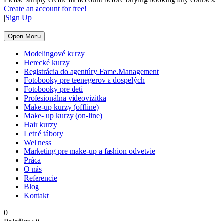
Create an account for free!
|
Sign Up
Open Menu
Modelingové kurzy
Herecké kurzy
Registrácia do agentúry Fame.Management
Fotobooky pre teenegerov a dospelých
Fotobooky pre deti
Profesionálna videovizitka
Make-up kurzy (offline)
Make- up kurzy (on-line)
Hair kurzy
Letné tábory
Wellness
Marketing pre make-up a fashion odvetvie
Práca
O nás
Referencie
Blog
Kontakt
0