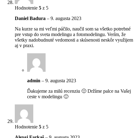
Hodnotenie
5
z 5
Daniel Badura
–
9. augusta 2023
Na kurze sa mi veľmi páčilo, naučil som sa všetko potrebné
pre vstup do sveta modelingu a fotomodelingu. Verím, že
všetky nadobudnuté vedomosti a skúsenosti neskôr využijem
aj v praxi.
admin
–
9. augusta 2023
Ďakujeme za milú recenziu 🙂 Držíme palce na Vašej
ceste v modelingu 🙂
Hodnotenie
5
z 5
Alexej Farkaš
–
9. augusta 2023