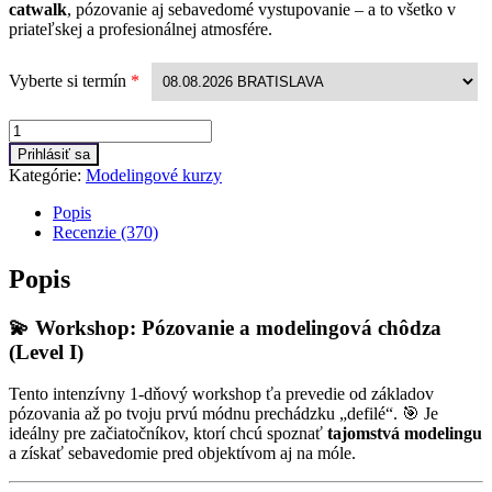
catwalk
, pózovanie aj sebavedomé vystupovanie – a to všetko v
priateľskej a profesionálnej atmosfére.
Vyberte si termín
*
Množstvo
Prihlásiť sa
Kategórie:
Modelingové kurzy
Popis
Recenzie (370)
Popis
💫 Workshop: Pózovanie a modelingová chôdza
(Level I)
Tento intenzívny 1-dňový workshop ťa prevedie od základov
pózovania až po tvoju prvú módnu prechádzku „defilé“. 🎯 Je
ideálny pre začiatočníkov, ktorí chcú spoznať
tajomstvá modelingu
a získať sebavedomie pred objektívom aj na móle.