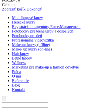
Položky :
0
Celkom :
0,00
€
Zobraziť košík
Dokončiť
Modelingové kurzy
Herecké kurzy
Registrácia do agentúry Fame.Management
Fotobooky pre teenegerov a dospelých
Fotobooky pre deti
Profesionálna videovizitka
Make-up kurzy (offline)
Make- up kurzy (on-line)
Hair kurzy
Letné tábory
Wellness
Marketing pre make-up a fashion odvetvie
Práca
O nás
Referencie
Blog
Kontakt