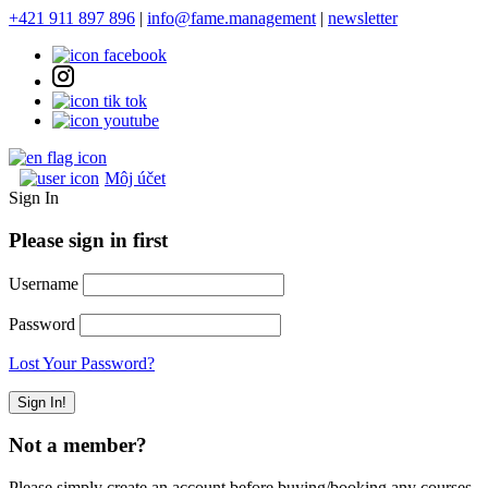
+421 911 897 896
|
info@fame.management
|
newsletter
Môj účet
Sign In
Please sign in first
Username
Password
Lost Your Password?
Not a member?
Please simply create an account before buying/booking any courses.