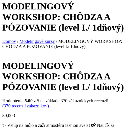
MODELINGOVÝ
WORKSHOP: CHÔDZA A
PÓZOVANIE (level I./ 1dňový)
Domov
/
Modelingové kurzy
/ MODELINGOVÝ WORKSHOP:
CHÔDZA A PÓZOVANIE (level I./ 1dňový)
MODELINGOVÝ
WORKSHOP: CHÔDZA A
PÓZOVANIE (level I./ 1dňový)
Hodnotenie
5.00
z 5 na základe
370
zákazníckych recenzií
(
370
recenzií zákazníkov)
89,00
€
✨ Vstúp na mólo a zaži atmosféru fashion sveta! 📸 Naučíš sa