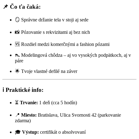
📌 Čo ťa čaká:
🪞 Správne držanie tela v stoji aj sede
📸 Pózovanie s rekvizitami aj bez nich
🆚 Rozdiel medzi komerčnými a fashion pózami
👠 Modelingová chôdza – aj vo vysokých podpätkoch, aj v
páre
🌟 Tvoje vlastné defilé na záver
ℹ️ Praktické info:
⏳
Trvanie:
1 deň (cca 5 hodín)
📍
Miesto:
Bratislava, Ulica Svornosti 42 (parkovanie
zdarma)
🎓
Výstup:
certifikát o absolvovaní