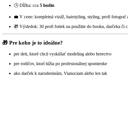
🕒 Dĺžka: cca
5 hodín
💼 V cene: kompletná vizáž, hairstyling, styling, profi fotograf 
🎁 Výsledok: 30 profi fotiek na použitie do booku, darčeka či c
🎁 Pre koho je to ideálne?
pre deti, ktoré chcú vyskúšať modeling alebo herectvo
pre rodičov, ktorí túžia po profesionálnej spomienke
ako darček k narodeninám, Vianociam alebo len tak