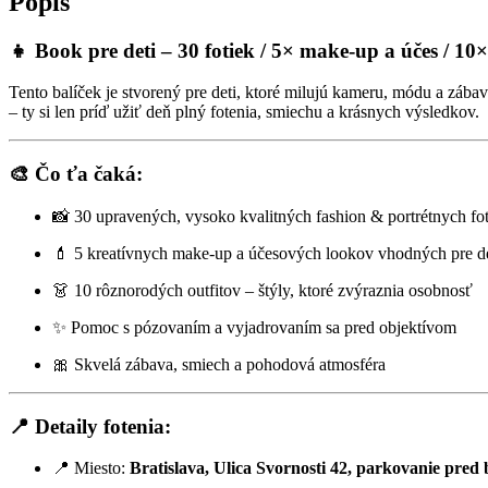
Popis
👧 Book pre deti – 30 fotiek / 5× make‑up a účes / 10×
Tento balíček je stvorený pre deti, ktoré milujú kameru, módu a zábav
– ty si len príď užiť deň plný fotenia, smiechu a krásnych výsledkov.
🎨 Čo ťa čaká:
📸 30 upravených, vysoko kvalitných fashion & portrétnych fo
💄 5 kreatívnych make-up a účesových lookov vhodných pre de
👗 10 rôznorodých outfitov – štýly, ktoré zvýraznia osobnosť
✨ Pomoc s pózovaním a vyjadrovaním sa pred objektívom
🎀 Skvelá zábava, smiech a pohodová atmosféra
📍 Detaily fotenia:
📍 Miesto:
Bratislava, Ulica Svornosti 42, parkovanie pre