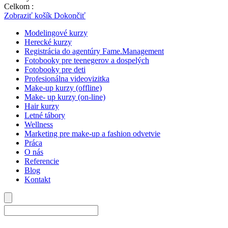
Celkom :
0,00
€
Zobraziť košík
Dokončiť
Modelingové kurzy
Herecké kurzy
Registrácia do agentúry Fame.Management
Fotobooky pre teenegerov a dospelých
Fotobooky pre deti
Profesionálna videovizitka
Make-up kurzy (offline)
Make- up kurzy (on-line)
Hair kurzy
Letné tábory
Wellness
Marketing pre make-up a fashion odvetvie
Práca
O nás
Referencie
Blog
Kontakt