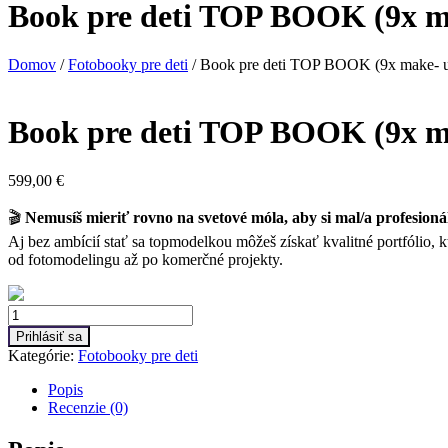
Book pre deti TOP BOOK (9x mak
Domov
/
Fotobooky pre deti
/ Book pre deti TOP BOOK (9x make- up 
Book pre deti TOP BOOK (9x mak
599,00
€
🎬
Nemusíš mieriť rovno na svetové móla, aby si mal/a profesion
Aj bez ambícií stať sa topmodelkou môžeš získať kvalitné portfólio, k
od fotomodelingu až po komerčné projekty.
Množstvo
Prihlásiť sa
Kategórie:
Fotobooky pre deti
Popis
Recenzie (0)