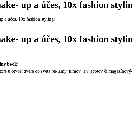
e- up a účes, 10x fashion styli
a účes, 10x fashion styling)
e- up a účes, 10x fashion styli
álny book!
toré ti otvorí dvere do sveta reklamy, filmov, TV spotov či magazínový