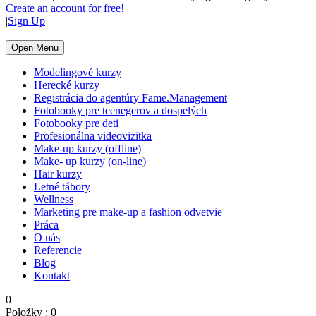
Create an account for free!
|
Sign Up
Open Menu
Modelingové kurzy
Herecké kurzy
Registrácia do agentúry Fame.Management
Fotobooky pre teenegerov a dospelých
Fotobooky pre deti
Profesionálna videovizitka
Make-up kurzy (offline)
Make- up kurzy (on-line)
Hair kurzy
Letné tábory
Wellness
Marketing pre make-up a fashion odvetvie
Práca
O nás
Referencie
Blog
Kontakt
0
Položky :
0