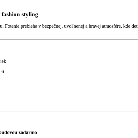
 fashion styling
u. Fotenie prebieha v bezpečnej, uvoľnenej a hravej atmosfére, kde deti
tiek
ti
d budovou zadarmo