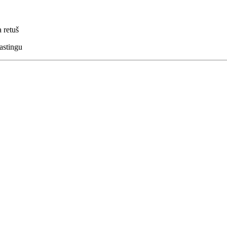
a retuš
astingu