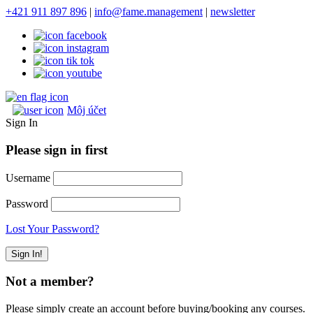
+421 911 897 896
|
info@fame.management
|
newsletter
Môj účet
Sign In
Please sign in first
Username
Password
Lost Your Password?
Not a member?
Please simply create an account before buying/booking any courses.