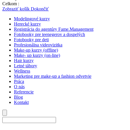
Celkom :
0,00
€
Zobraziť košík
Dokončiť
Modelingové kurzy
Herecké kurzy
Registrácia do agentúry Fame.Management
Fotobooky pre teenegerov a dospelých
Fotobooky pre deti
Profesionálna videovizitka
Make-up kurzy (offline)
Make- up kurzy (on-line)
Hair kurzy
Letné tábory
Wellness
Marketing pre make-up a fashion odvetvie
Práca
O nás
Referencie
Blog
Kontakt