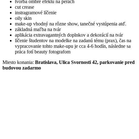
tvorba ombré efektu na perách
cut crease
instragramové líčenie
oily skin
make-up vhodný na rôzne show, tanečné vystúpenia atď.
základná maľba na tvár
aplikácia extravagantných doplnkov a dekorácií na tvár
líčenie študentov na modelke na zadanú tému (prax), čas na
vypracovanie tohto make-upu je cca 4-6 hodín, následne sa
práca fotí beauty fotografom
Miesto konania:
Bratislava, Ulica Svornosti 42, parkovanie pred
budovou zadarmo