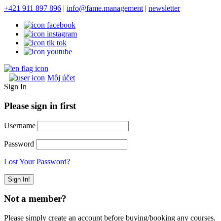
+421 911 897 896
|
info@fame.management
|
newsletter
Môj účet
Sign In
Please sign in first
Username
Password
Lost Your Password?
Not a member?
Please simply create an account before buying/booking any courses.