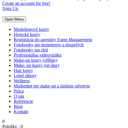
Create an account for free!
|
Sign Up
Open Menu
Modelingové kurzy
Herecké kurzy
Registrácia do agentúry Fame.Management
Fotobooky pre teenegerov a dospelých
Fotobooky pre deti
Profesionálna videovizitka
Make-up kurzy (offline)
Make- up kurzy (on-line)
Hair kurzy
Letné tábory
Wellness
Marketing pre make-up a fashion odvetvie
Práca
O nás
Referencie
Blog
Kontakt
0
Položky :
0