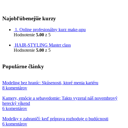
Prievozská 32
820 07 Bratislava
Najobľúbenejšie kurzy
1. Online profesionálny kurz make-upu
Hodnotenie
5.00
z 5
799,00
€
HAIR-STYLING Master class
Hodnotenie
5.00
z 5
599,00
€
Populárne články
Modeling bez hraníc: Skúsenosti, ktoré menia kariéru
8 komentárov
Kamery, emócie a sebavedomie: Takto vyzeral náš novembrový
herecký víkend
6 komentárov
Modelky v zahraničí: keď príprava rozhoduje o budúcnosti
6 komentárov