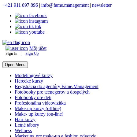
+421 911 897 896
|
info@fame.management
|
newsletter
Môj účet
Sign In
|
Sign Up
Open Menu
Modelingové kurzy
Herecké kurzy
Registrácia do agentúry Fame.Management
Fotobooky pre teenegerov a dospelých
Fotobooky pre deti
Profesionálna videovizitka
Make-up kurzy (offline)
Make- up kurzy (on-line)
Hair kurzy
Letné tábory
Wellness
Marketing pre make-up a fashion odvetvie