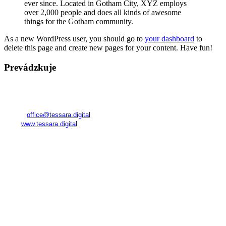
ever since. Located in Gotham City, XYZ employs
over 2,000 people and does all kinds of awesome
things for the Gotham community.
As a new WordPress user, you should go to
your dashboard
to
delete this page and create new pages for your content. Have fun!
Prevádzkuje
TESSARA
Registered in Georgia
Company No.:
345800591
E-mail:
office@tessara.digital
Web:
www.tessara.digital
Realizátor kurzov a poskytovateľ služieb na území SR:
FAME Management World s. r. o.
Námestie SNP 23
811 01 Bratislava – Staré Mesto
IČO: 53 248 830
DIČ: 2121332917
IČ DPH: 2121332917
Orgán dozoru (na Slovensku):
Slovenská obchodná inšpekcia