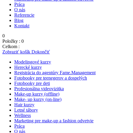
Práca
O nás
Referencie
Blog
Kontakt
0
Položky :
0
Celkom :
0,00
€
Zobraziť košík
Dokončiť
Modelingové kurzy
Herecké kurzy
Registrácia do agentúry Fame.Management
Fotobooky pre teenegerov a dospelých
Fotobooky pre deti
Profesionálna videovizitka
Make-up kurzy (offline)
Make- up kurzy (on-line)
Hair kurzy
Letné tábory
Wellness
Marketing pre make-up a fashion odvetvie
Práca
O nás