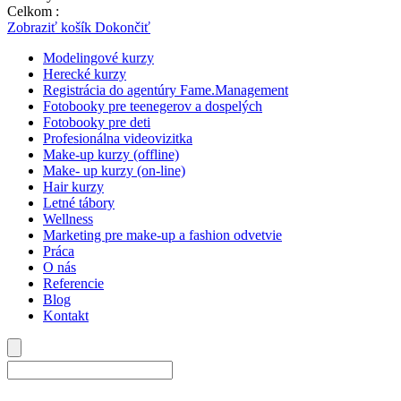
Celkom :
0,00
€
Zobraziť košík
Dokončiť
Modelingové kurzy
Herecké kurzy
Registrácia do agentúry Fame.Management
Fotobooky pre teenegerov a dospelých
Fotobooky pre deti
Profesionálna videovizitka
Make-up kurzy (offline)
Make- up kurzy (on-line)
Hair kurzy
Letné tábory
Wellness
Marketing pre make-up a fashion odvetvie
Práca
O nás
Referencie
Blog
Kontakt