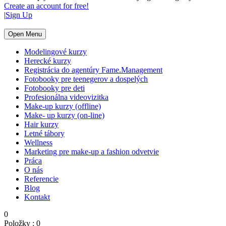
Create an account for free!
|
Sign Up
Open Menu
Modelingové kurzy
Herecké kurzy
Registrácia do agentúry Fame.Management
Fotobooky pre teenegerov a dospelých
Fotobooky pre deti
Profesionálna videovizitka
Make-up kurzy (offline)
Make- up kurzy (on-line)
Hair kurzy
Letné tábory
Wellness
Marketing pre make-up a fashion odvetvie
Práca
O nás
Referencie
Blog
Kontakt
0
Položky :
0