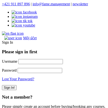
+421 911 897 896
|
info@fame.management
|
newsletter
Môj účet
Sign In
Please sign in first
Username
Password
Lost Your Password?
Not a member?
Please simply create an account before buying/booking any courses.