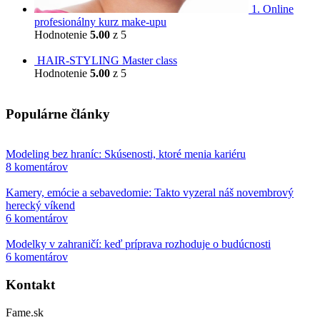
1. Online
profesionálny kurz make-upu
Hodnotenie
5.00
z 5
799,00
€
HAIR-STYLING Master class
Hodnotenie
5.00
z 5
599,00
€
Populárne články
Modeling bez hraníc: Skúsenosti, ktoré menia kariéru
8 komentárov
Kamery, emócie a sebavedomie: Takto vyzeral náš novembrový
herecký víkend
6 komentárov
Modelky v zahraničí: keď príprava rozhoduje o budúcnosti
6 komentárov
Kontakt
Fame.sk