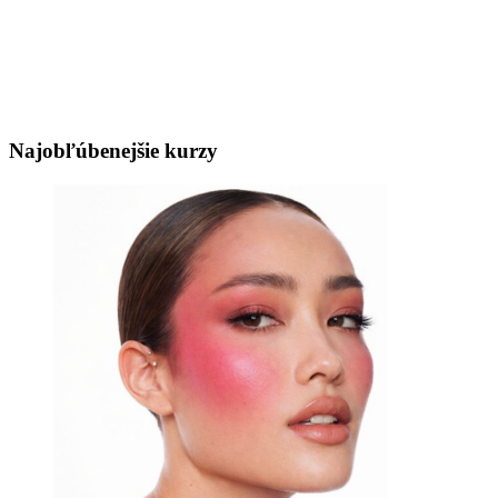
IČ DPH: 2121332917
Orgán dozoru (na Slovensku):
Slovenská obchodná inšpekcia
Prievozská 32
820 07 Bratislava
Najobľúbenejšie kurzy