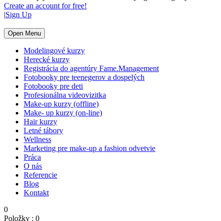
Create an account for free!
|
Sign Up
Open Menu
Modelingové kurzy
Herecké kurzy
Registrácia do agentúry Fame.Management
Fotobooky pre teenegerov a dospelých
Fotobooky pre deti
Profesionálna videovizitka
Make-up kurzy (offline)
Make- up kurzy (on-line)
Hair kurzy
Letné tábory
Wellness
Marketing pre make-up a fashion odvetvie
Práca
O nás
Referencie
Blog
Kontakt
0
Položky :
0