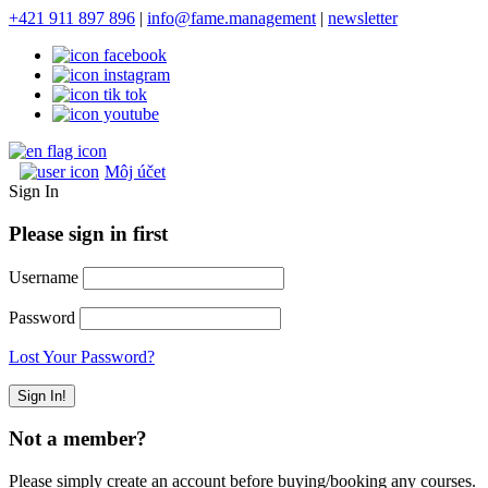
+421 911 897 896
|
info@fame.management
|
newsletter
Môj účet
Sign In
Please sign in first
Username
Password
Lost Your Password?
Not a member?
Please simply create an account before buying/booking any courses.