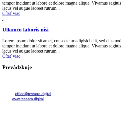
tempor incidunt ut labore et dolore magna aliqua. Vivamus sagittis
lacus vel augue laoreet rutrum...
Čítať viac
Ullamco laboris nisi
Lorem ipsum dolor sit amet, consectetur adipisici elit, sed eiusmod
tempor incidunt ut labore et dolore magna aliqua. Vivamus sagittis
lacus vel augue laoreet rutrum...
Čítať viac
Prevádzkuje
TESSARA
Registered in Georgia
Company No.:
345800591
E-mail:
office@tessara.digital
Web:
www.tessara.digital
Realizátor kurzov a poskytovateľ služieb na území SR:
FAME Management World s. r. o.
Námestie SNP 23
811 01 Bratislava – Staré Mesto