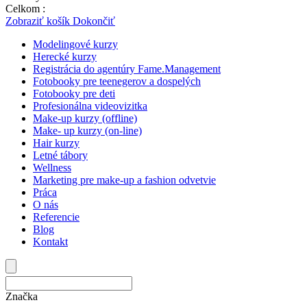
Celkom :
0,00
€
Zobraziť košík
Dokončiť
Modelingové kurzy
Herecké kurzy
Registrácia do agentúry Fame.Management
Fotobooky pre teenegerov a dospelých
Fotobooky pre deti
Profesionálna videovizitka
Make-up kurzy (offline)
Make- up kurzy (on-line)
Hair kurzy
Letné tábory
Wellness
Marketing pre make-up a fashion odvetvie
Práca
O nás
Referencie
Blog
Kontakt
Značka