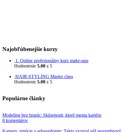
IČO: 53 248 830
DIČ: 2121332917
IČ DPH: 2121332917
Orgán dozoru (na Slovensku):
Slovenská obchodná inšpekcia
Prievozská 32
820 07 Bratislava
Najobľúbenejšie kurzy
1. Online profesionálny kurz make-upu
Hodnotenie
5.00
z 5
799,00
€
HAIR-STYLING Master class
Hodnotenie
5.00
z 5
599,00
€
Populárne články
Modeling bez hraníc: Skúsenosti, ktoré menia kariéru
8 komentárov
Kamery, emócie a sebavedomie: Takto vyzeral náš novembrový