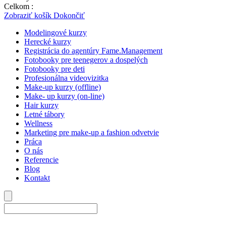
Celkom :
0,00
€
Zobraziť košík
Dokončiť
Modelingové kurzy
Herecké kurzy
Registrácia do agentúry Fame.Management
Fotobooky pre teenegerov a dospelých
Fotobooky pre deti
Profesionálna videovizitka
Make-up kurzy (offline)
Make- up kurzy (on-line)
Hair kurzy
Letné tábory
Wellness
Marketing pre make-up a fashion odvetvie
Práca
O nás
Referencie
Blog
Kontakt