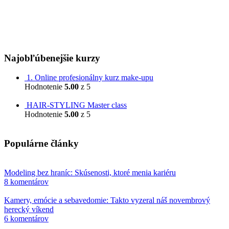
Orgán dozoru (na Slovensku):
Slovenská obchodná inšpekcia
Prievozská 32
820 07 Bratislava
Najobľúbenejšie kurzy
1. Online profesionálny kurz make-upu
Hodnotenie
5.00
z 5
799,00
€
HAIR-STYLING Master class
Hodnotenie
5.00
z 5
599,00
€
Populárne články
Modeling bez hraníc: Skúsenosti, ktoré menia kariéru
8 komentárov
Kamery, emócie a sebavedomie: Takto vyzeral náš novembrový
herecký víkend
6 komentárov