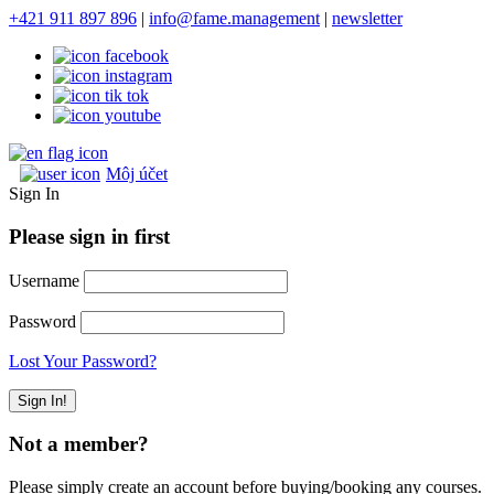
+421 911 897 896
|
info@fame.management
|
newsletter
Môj účet
Sign In
Please sign in first
Username
Password
Lost Your Password?
Not a member?
Please simply create an account before buying/booking any courses.