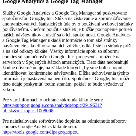
Google Analytics a Google Tag Manager
Služby Google Analytics a Google Tag Manager sú poskytované
spoločnosťou Google, Inc. Slúžia na získavanie a zhromažďovanie
anonymizovaných štatistických údajov o používaní webovej stránky
používateľmi. Cieľom použitia služieb je bližšie pochopenie potrieb
našich návštevníkov a uistiť sa o ich spokojnosti. Google Analytics
a Google Tag Manager ukladá informácie o tom aké stránky
navštevujete, ako dlho sa na nich zdržíte, odkiaľ ste na stránky prišli
a na aké odkazy klikáte. Všetky informácie spolu so súbormi
cookies sú spoločnosťou Google, Inc. prenesené a uložené na
serveroch v Spojených štátoch amerických. Tieto dáta neobsahujú
žiadne dôverné údaje, na základe ktorých, by sme boli schopní
identifikovať konkrétneho návštevníka. Dĺžka uchovávania týchto
informácií je nastavená na neurčito. Spoločnosť Google, Inc. môže
tieto údaje poskytnúť tretím stranám, pokiaľ to bude vyžadovať
zákon.
Pre viac informácií o ochrane súkromia kliknite sem:
https://support.google.com/analytics/topic/2919631?
hl=sk&ref_topic=1008008
Pre nainštalovanie softvérového doplnku na odmietnutie súborov
cookies Google Analytics kliknite sem:
https://tools.google.com/dlpage/gaoptou