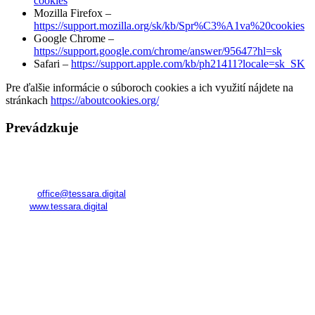
cookies
Mozilla Firefox –
https://support.mozilla.org/sk/kb/Spr%C3%A1va%20cookies
Google Chrome –
https://support.google.com/chrome/answer/95647?hl=sk
Safari –
https://support.apple.com/kb/ph21411?locale=sk_SK
Pre ďalšie informácie o súboroch cookies a ich využití nájdete na
stránkach
https://aboutcookies.org/
Prevádzkuje
TESSARA
Registered in Georgia
Company No.:
345800591
E-mail:
office@tessara.digital
Web:
www.tessara.digital
Realizátor kurzov a poskytovateľ služieb na území SR:
FAME Management World s. r. o.
Námestie SNP 23
811 01 Bratislava – Staré Mesto
IČO: 53 248 830
DIČ: 2121332917
IČ DPH: 2121332917