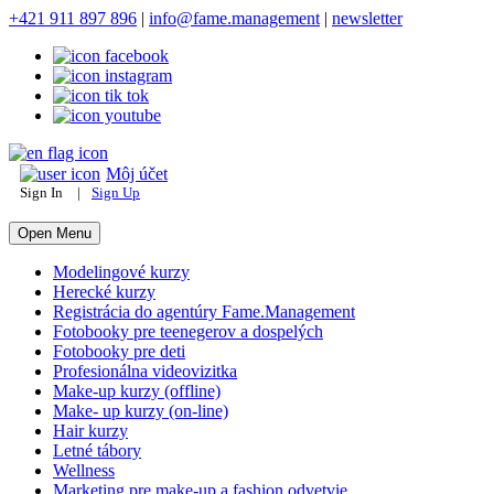
+421 911 897 896
|
info@fame.management
|
newsletter
Môj účet
Sign In
|
Sign Up
Open Menu
Modelingové kurzy
Herecké kurzy
Registrácia do agentúry Fame.Management
Fotobooky pre teenegerov a dospelých
Fotobooky pre deti
Profesionálna videovizitka
Make-up kurzy (offline)
Make- up kurzy (on-line)
Hair kurzy
Letné tábory
Wellness
Marketing pre make-up a fashion odvetvie