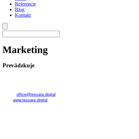
Referencie
Blog
Kontakt
Marketing
Prevádzkuje
TESSARA
Registered in Georgia
Company No.:
345800591
E-mail:
office@tessara.digital
Web:
www.tessara.digital
Realizátor kurzov a poskytovateľ služieb na území SR:
FAME Management World s. r. o.
Námestie SNP 23
811 01 Bratislava – Staré Mesto
IČO: 53 248 830
DIČ: 2121332917