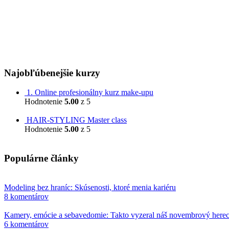
IČ DPH: 2121332917
Orgán dozoru (na Slovensku):
Slovenská obchodná inšpekcia
Prievozská 32
820 07 Bratislava
Najobľúbenejšie kurzy
1. Online profesionálny kurz make-upu
Hodnotenie
5.00
z 5
799,00
€
HAIR-STYLING Master class
Hodnotenie
5.00
z 5
599,00
€
Populárne články
Modeling bez hraníc: Skúsenosti, ktoré menia kariéru
8 komentárov
Kamery, emócie a sebavedomie: Takto vyzeral náš novembrový here
6 komentárov