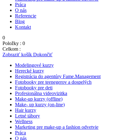
Práca
O nás
Referencie
Blog
Kontakt
0
Položky :
0
Celkom :
0,00
€
Zobraziť košík
Dokončiť
Modelingové kurzy
Herecké kurzy
Registrácia do agentúry Fame.Management
Fotobooky pre teenegerov a dospelých
Fotobooky pre deti
Profesionálna videovizitka
Make-up kurzy (offline)
Make- up kurzy (on-line)
Hair kurzy
Letné tábory
Wellness
Marketing pre make-up a fashion odvetvie
Práca
O nás