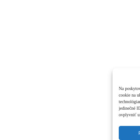
Na poskytov
cookie na u
technológia
jedinečné I
ovplyvniť ur