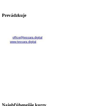
Prevádzkuje
TESSARA
Registered in Georgia
Company No.:
345800591
E-mail:
office@tessara.digital
Web:
www.tessara.digital
Realizátor kurzov a poskytovateľ služieb na území SR:
FAME Management World s. r. o.
Námestie SNP 23
811 01 Bratislava – Staré Mesto
IČO: 53 248 830
DIČ: 2121332917
IČ DPH: 2121332917
Orgán dozoru (na Slovensku):
Slovenská obchodná inšpekcia
Prievozská 32
820 07 Bratislava
Najobľúbenejšie kurzy