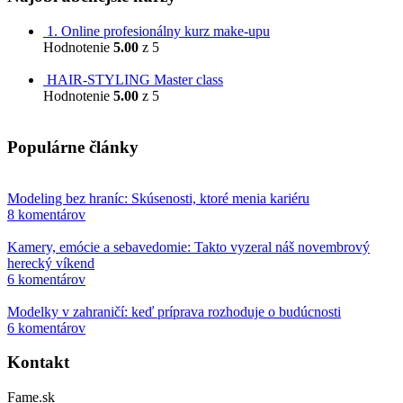
1. Online profesionálny kurz make-upu
Hodnotenie
5.00
z 5
799,00
€
HAIR-STYLING Master class
Hodnotenie
5.00
z 5
599,00
€
Populárne články
Modeling bez hraníc: Skúsenosti, ktoré menia kariéru
8 komentárov
Kamery, emócie a sebavedomie: Takto vyzeral náš novembrový
herecký víkend
6 komentárov
Modelky v zahraničí: keď príprava rozhoduje o budúcnosti
6 komentárov
Kontakt
Fame.sk