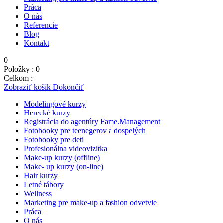
Práca
O nás
Referencie
Blog
Kontakt
0
Položky :
0
Celkom :
0,00
€
Zobraziť košík
Dokončiť
Modelingové kurzy
Herecké kurzy
Registrácia do agentúry Fame.Management
Fotobooky pre teenegerov a dospelých
Fotobooky pre deti
Profesionálna videovizitka
Make-up kurzy (offline)
Make- up kurzy (on-line)
Hair kurzy
Letné tábory
Wellness
Marketing pre make-up a fashion odvetvie
Práca
O nás