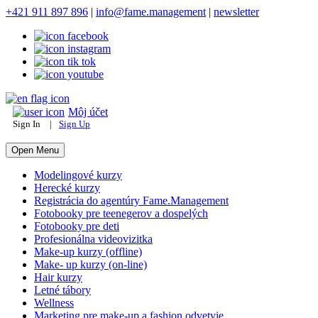
+421 911 897 896
|
info@fame.management
|
newsletter
Môj účet
Sign In
|
Sign Up
Open Menu
Modelingové kurzy
Herecké kurzy
Registrácia do agentúry Fame.Management
Fotobooky pre teenegerov a dospelých
Fotobooky pre deti
Profesionálna videovizitka
Make-up kurzy (offline)
Make- up kurzy (on-line)
Hair kurzy
Letné tábory
Wellness
Marketing pre make-up a fashion odvetvie